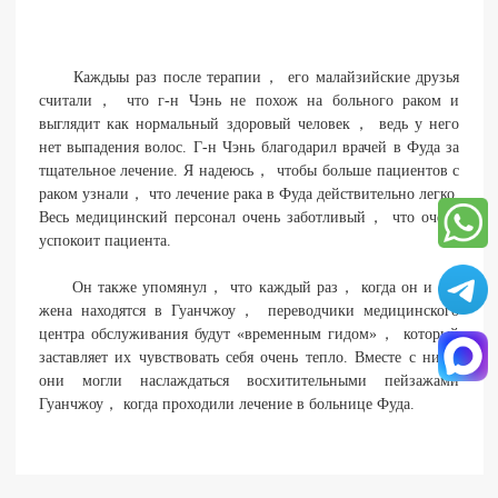
Каждыы раз после терапии， его малайзийские друзья
считали， что г-н Чэнь не похож на больного раком и
выглядит как нормальный здоровый человек， ведь у него
нет выпадения волос. Г-н Чэнь благодарил врачей в Фуда за
тщательное лечение. Я надеюсь， чтобы больше пациентов с
раком узнали， что лечение рака в Фуда действительно легко.
Весь медицинский персонал очень заботливый， что очень
успокоит пациента.
Он также упомянул， что каждый раз， когда он и его
жена находятся в Гуанчжоу， переводчики медицинского
центра обслуживания будут «временным гидом»， который
заставляет их чувствовать себя очень тепло. Вместе с ними
они могли наслаждаться восхитительными пейзажами
Гуанчжоу， когда проходили лечение в больнице Фуда.