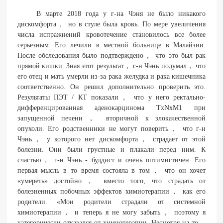
В марте 2018 года у г-на Чэня не было никакого
дискомфорта， но в стуле была кровь. По мере увеличения
числа испражнений кровотечение становилось все более
серьезным. Его лечили в местной больнице в Малайзии.
После обследования было подтверждено， что это был рак
прямой кишки. Зная этот результат， г-н Чэнь подумал， что
его отец и мать умерли из-за рака желудка и рака кишечника
соответственно. Он решил дополнительно проверить это.
Результаты ПЭТ / КТ показали， что у него ректально-
дифференцированная аденокарцинома TxNxM1 при
запущенной печени， вторичной к злокачественной
опухоли. Его родственники не могут поверить， что г-н
Чэнь， у которого нет дискомфорта， страдает от этой
болезни. Они были грустные и плакали перед ним. К
счастью， г-н Чэнь - буддист и очень оптимистичен. Его
первая мысль в то время состояла в том， что он хочет
«умереть» достойно， вместо того, что страдать от
болезненных побочных эффектов химиотерапии， как его
родители. «Мои родители страдали от системной
химиотерапии， и теперь я не могу забыть， поэтому я
категорически отказался от химиотерапии. Несмотря на то，