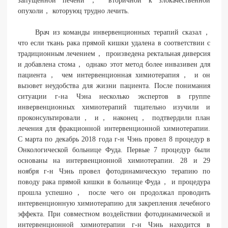
запущенной печени， вторичной к злокачественной
опухоли， которуюц трудно лечить.
Врач из команды инвервенционных терапий сказал，
что если ткань рака прямой кишки удалена в соответствии с
традиционным лечением， произведена ректальная диверсия
и добавлена стома， однако этот метод более инвазивен для
пациента， чем интервенционная химиотерапия， и он
вызовет неудобства для жизни пациента. После понимания
ситуации г-на Чэна несколько экспертов в группе
инвервенционных химиотерапий тщательно изучили и
проконсультировали， и， наконец， подтвердили план
лечения для фракционной интервенционной химиотерапии.
С марта по декабрь 2018 года г-н Чэнь провел 8 процедур в
Онкологической больнице Фуда. Первые 7 процедур были
основаны на интервенционной химиотерапии. 28 и 29
ноября г-н Чэнь провел фотодинамическую терапию по
поводу рака прямой кишки в больнице Фуда， и процедура
прошла успешно， после чего он продолжал проводить
интервенционную химиотерапию для закрепления лечебного
эффекта. При совместном воздействии фотодинамической и
интервенционной химиотерапии г-н Чэнь находится в