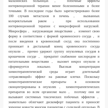
малазийских больницах， побочные эффекты
интервенционной терапии менее болезненными и более
точными. В последние годы было зарегистрировано более
100 случаев метастазов в печень， вызванных
колоректальным раком， при использовании
интервенционной терапии с микросферной нагрузкой.
Микросфера， нагружающая лекарствами， изменит свою
форму в соответствии с формой кровеносного сосуда， и
после введения в кровеносный сосуд она постепенно
проникает в дистальный конец кровеносного сосуда
опухоли， прочно удержит группу опухолевых сосудов в
крошечном сосуде， прекратит снабжение кислородом и
питательными веществами， вызовет некроз опухоли и
сформируется локально. Высокая концентрация
химиотерапевтической среды играет длительный
«отравляющий» эффект на раковые клетки. Поскольку
химиотерапевтические препараты в основном
сконцентрированы в опухолях， химиотерапевтических
препаратов во всем организме мало， поэтому они не
вызывают системных токсических побочных эффектов，
значительно облегчают дискомфорт пациента и приносят
хорошие новости многим пациентам с солидной опухолью. В