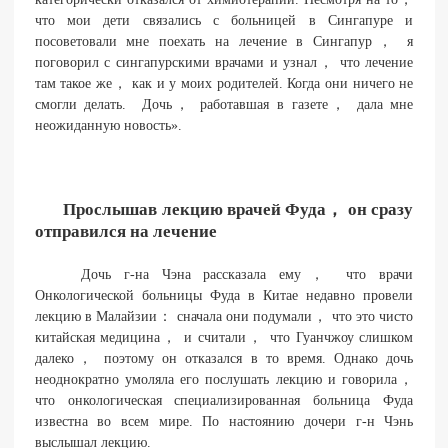
что мои дети связались с больницей в Сингапуре и
посоветовали мне поехать на лечение в Сингапур， я
поговорил с сингапурскими врачами и узнал， что лечение
там такое же， как и у моих родителей. Когда они ничего не
смогли делать. Дочь， работавшая в газете， дала мне
неожиданную новость».
Прослышав лекцию врачей Фуда， он сразу
отправился на лечение
Дочь г-на Чэна рассказала ему， что врачи
Онкологической больницы Фуда в Китае недавно провели
лекцию в Малайзии： сначала они подумали， что это чисто
китайская медицина， и считали， что Гуанчжоу слишком
далеко， поэтому он отказался в то время. Однако дочь
неоднократно умоляла его послушать лекцию и говорила，
что онкологическая специализированная больница Фуда
известна во всем мире. По настоянию дочери г-н Чэнь
выслышал лекцию.